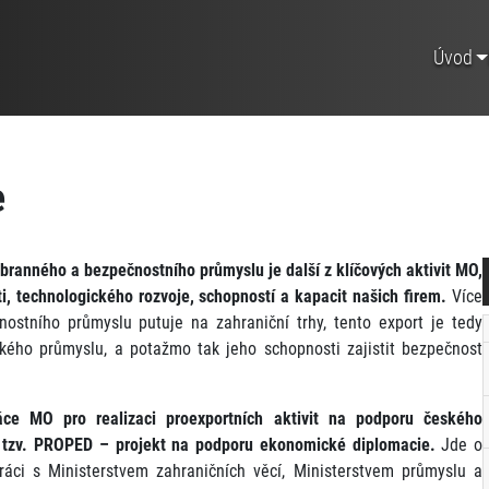
Úvod
e
obranného a bezpečnostního průmyslu je další z klíčových aktivit MO,
, technologického rozvoje, schopností a kapacit našich firem.
Více
stního průmyslu putuje na zahraniční trhy, tento export je tedy
kého průmyslu, a potažmo tak jeho schopnosti zajistit bezpečnost
áce MO pro realizaci proexportních aktivit na podporu českého
e tzv. PROPED – projekt na podporu ekonomické diplomacie.
Jde o
ráci s Ministerstvem zahraničních věcí, Ministerstvem průmyslu a