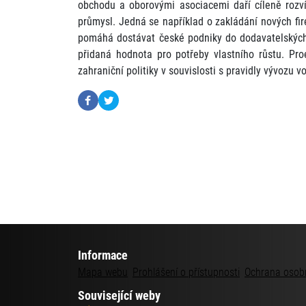
obchodu a oborovými asociacemi daří cíleně rozvíj
průmysl. Jedná se například o zakládání nových fi
pomáhá dostávat české podniky do dodavatelských 
přidaná hodnota pro potřeby vlastního růstu. Proe
zahraniční politiky v souvislosti s pravidly vývozu 
Informace
Mapa webu
Prohlášení o přístupnosti
Ochrana osob
Související weby