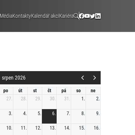
Média
Kontakty
Kalendář akcí
Kariéra
srpen 2026
po
út
st
čt
pá
so
ne
27.
28.
29.
30.
31.
1.
2.
3.
4.
5.
6.
7.
8.
9.
10.
11.
12.
13.
14.
15.
16.