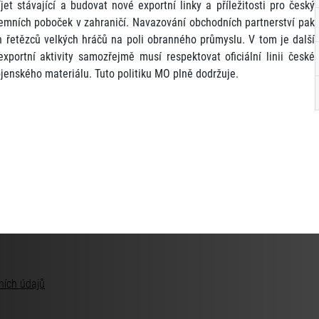
et stávající a budovat nové exportní linky a příležitosti pro český
remních poboček v zahraničí. Navazování obchodních partnerství pak
řetězců velkých hráčů na poli obranného průmyslu. V tom je další
xportní aktivity samozřejmě musí respektovat oficiální linii české
vojenského materiálu. Tuto politiku MO plně dodržuje.
ních údajů